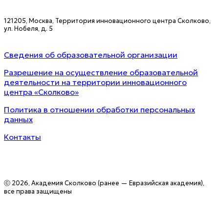
121205, Москва, Территория инновационного центра Сколково,
ул. Нобеля, д. 5
Сведения об образовательной организации
Разрешение на осуществление образовательной
деятельности на территории инновационного
центра «Сколково»
Политика в отношении обработки персональных
данных
Контакты
ⓒ 2026, Академия Сколково (ранее — Евразийская академия),
все права защищены
B